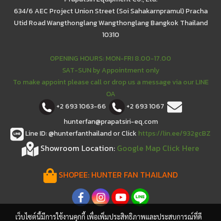
634/6 AEC Project Union Street (Soi Sahakarnpramul) Pracha
Utid Road Wangthonglang Wangthonglang Bangkok Thailand
10310
OPENING HOURS: MON-FRI 8.00-17.00
SAT-SUN by Appointment only
To make appoint please call or drop us a message via our LINE
OA
+2 693 1063-66
+2 693 1067
hunterfan@prapatsiri-eq.com
Line ID: @hunterfanthailand or Click
https://lin.ee/932gcBZ
Showroom Location:
Google Map Click Here
SHOPEE:
HUNTER FAN THAILAND
เว็บไซต์นี้มีการใช้งานคุกกี้ เพื่อเพิ่มประสิทธิภาพและประสบการณ์ที่ดี