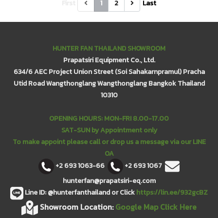
First
1
2
Last
HUNTER FAN THAILAND SHOWROOM
Prapatsiri Equipment Co., Ltd.
634/6 AEC Project Union Street (Soi Sahakarnpramul) Pracha
Utid Road Wangthonglang Wangthonglang Bangkok Thailand
10310
OPENING HOURS: MON-FRI 8.00-17.00
SAT-SUN by Appointment only
To make appoint please call or drop us a message via our LINE
OA
+2 693 1063-66
+2 693 1067
hunterfan@prapatsiri-eq.com
Line ID: @hunterfanthailand or Click
https://lin.ee/932gcBZ
Showroom Location:
Google Map Click Here