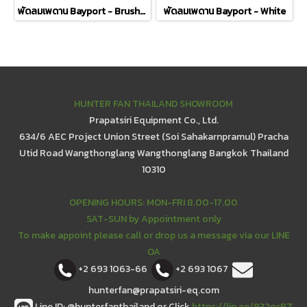
พัดลมเพดาน Bayport - Brushed Nickel Cherry Blade
พัดลมเพดาน Bayport - White
HUNTER FAN THAILAND SHOWROOM
Prapatsiri Equipment Co., Ltd.
634/6 AEC Project Union Street (Soi Sahakarnpramul) Pracha
Utid Road Wangthonglang Wangthonglang Bangkok Thailand
10310
OPENING HOURS: MON-FRI 8.00-17.00
SAT-SUN by Appointment only
To make appoint please call or drop us a message via our LINE
OA
+2 693 1063-66
+2 693 1067
hunterfan@prapatsiri-eq.com
Line ID: @hunterfanthailand or Click
https://lin.ee/932gcBZ