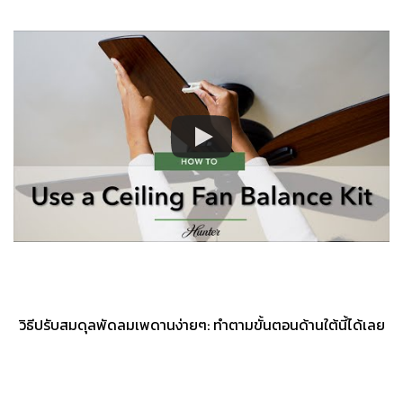
วิธีปรับสมดุลพัดลมเพดานง่ายๆ: ทำตามขั้นตอนด้านใต้นี้ได้เลย