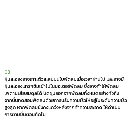
03.
ฝุ่นละอองอาจเกาะตัวสะสมบนใบพัดลมเมื่อเวลาผ่านไป และอาจมี
ฝุ่นละอองแทรกซึมเข้าไปในมอเตอร์พัดลม ซึ่งอาจทำให้พัดลม
เพดานเสียสมดุลได้ ปัดฝุ่นออกจากพัดลมทั้งหมดอย่างทั่วถึง
จากนั้นทดสอบพัดลมด้วยการปรับความเร็วให้อยู่ในระดับความเร็ว
สูงสุด หากพัดลมยังคงแกว่งหลังจากทำความสะอาด ให้ดำเนิน
การตามขั้นตอนถัดไป