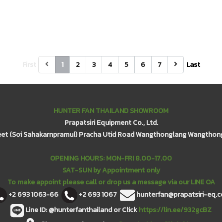
First
1
2
3
4
5
6
7
Last
HUNTER FAN THAILAND SHOWROOM
Prapatsiri Equipment Co., Ltd.
eet (Soi Sahakarnpramul) Pracha Utid Road Wangthonglang Wangthon
OPENING HOURS: MON-FRI 8.00-17.00
SAT-SUN by Appointment only
To make appoint please call or drop us a message via our LINE OA
+2 693 1063-66
+2 693 1067
hunterfan@prapatsiri-eq.
Line ID: @hunterfanthailand or Click
https://lin.ee/932gcBZ