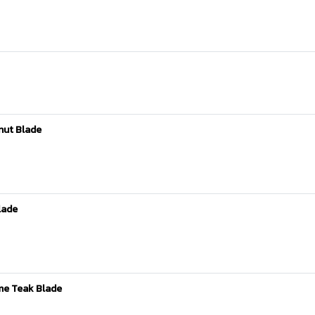
snut Blade
lade
ome Teak Blade