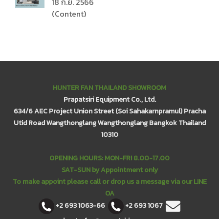
18 ก.ย. 2566
(Content)
HUNTER FAN THAILAND SHOWROOM
Prapatsiri Equipment Co., Ltd.
634/6 AEC Project Union Street (Soi Sahakarnpramul) Pracha
Utid Road Wangthonglang Wangthonglang Bangkok Thailand
10310
OPENING HOURS: MON-FRI 8.00-17.00
SAT-SUN by Appointment only
To make appoint please call or drop us a message via our LINE
OA
+2 693 1063-66
+2 693 1067