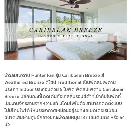
พัดลมเพดาน Hunter Fan รุ่น Caribbean Breeze สี
Weathered Bronze ดีไซน์ Traditional เป็นพัดลมเพดาน
ประเภท Indoor ประกอบด้วย 5 ใบพัด พัดลมเพดาน Caribbean
Breeze มีลักษณะที่โดดเด่นคือเคสสีบรอนซ์ดำที่เข้ากับใบพัดที่
เป็นงานจักรสานจากหวายแท้ มีโคมไฟในตัว สามารถติดตั้งแบบ
ไม่มีโคมไฟได้ ให้บรรยากาศเหมือนอยู่ริมทะเลเมดิเตอเรเนียน
ขนาดเส้นผ่านศูนย์กลางขณะพัดลมหมุน 137 เซนติเมตร หรือ 54
นิ้ว