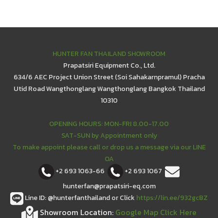
HUNTER FAN THAILAND SHOWROOM
Prapatsiri Equipment Co., Ltd.
634/6 AEC Project Union Street (Soi Sahakarnpramul) Pracha
Utid Road Wangthonglang Wangthonglang Bangkok Thailand
10310
OPENING HOURS: MON-FRI 8.00-17.00
SAT-SUN by Appointment only
To make appoint please call or drop us a message via our LINE
OA
+2 693 1063-66
+2 693 1067
hunterfan@prapatsiri-eq.com
Line ID: @hunterfanthailand or Click
https://lin.ee/932gcBZ
Showroom Location:
Google Map Click Here