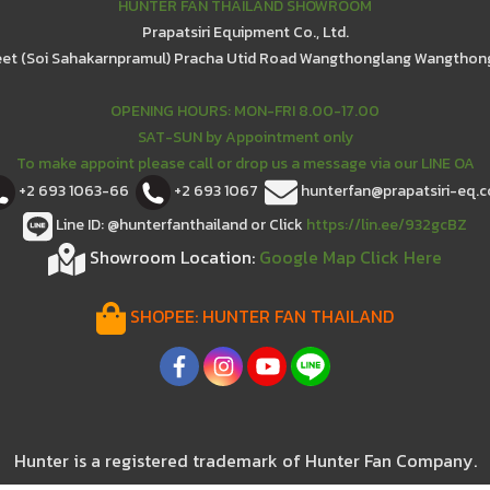
HUNTER FAN THAILAND SHOWROOM
Prapatsiri Equipment Co., Ltd.
eet (Soi Sahakarnpramul) Pracha Utid Road Wangthonglang Wangthon
OPENING HOURS: MON-FRI 8.00-17.00
SAT-SUN by Appointment only
To make appoint please call or drop us a message via our LINE OA
+2 693 1063-66
+2 693 1067
hunterfan@prapatsiri-eq.
Line ID: @hunterfanthailand or Click
https://lin.ee/932gcBZ
Showroom Location:
Google Map Click Here
SHOPEE:
HUNTER FAN THAILAND
Hunter is a registered trademark of Hunter Fan Company.