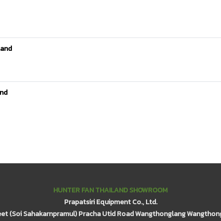
land
and
HUNTER FAN THAILAND SHOWROOM
Prapatsiri Equipment Co., Ltd.
eet (Soi Sahakarnpramul) Pracha Utid Road Wangthonglang Wangthon