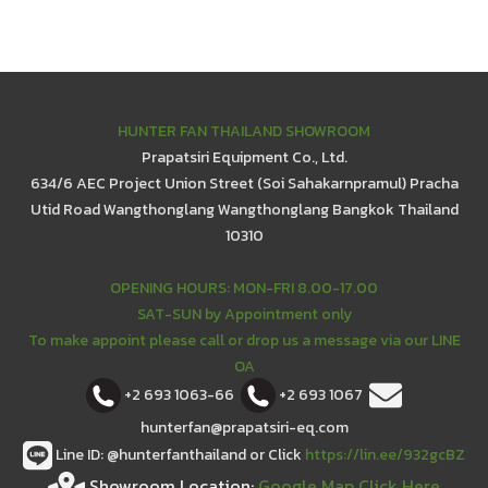
HUNTER FAN THAILAND SHOWROOM
Prapatsiri Equipment Co., Ltd.
634/6 AEC Project Union Street (Soi Sahakarnpramul) Pracha
Utid Road Wangthonglang Wangthonglang Bangkok Thailand
10310
OPENING HOURS: MON-FRI 8.00-17.00
SAT-SUN by Appointment only
To make appoint please call or drop us a message via our LINE
OA
+2 693 1063-66
+2 693 1067
hunterfan@prapatsiri-eq.com
Line ID: @hunterfanthailand or Click
https://lin.ee/932gcBZ
Showroom Location:
Google Map Click Here