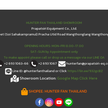
HUNTER FAN THAILAND SHOWROOM
Prapatsiri Equipment Co., Ltd.
eet (Soi Sahakarnpramul) Pracha Utid Road Wangthonglang Wangthon
OPENING HOURS: MON-FRI 8.00-17.00
SAT-SUN by Appointment only
To make appoint please call or drop us a message via our LINE OA
+2 693 1063-66
+2 693 1067
hunterfan@prapatsiri-eq.
Line ID: @hunterfanthailand or Click
https://lin.ee/932gcBZ
Showroom Location:
Google Map Click Here
SHOPEE:
HUNTER FAN THAILAND