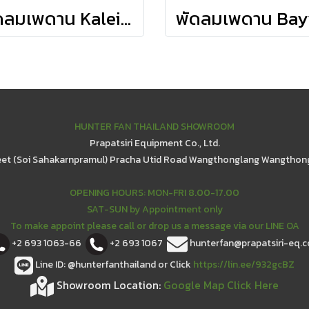
พัดลมเพดาน Kaleidoscpoe - Matte Black
HUNTER FAN THAILAND SHOWROOM
Prapatsiri Equipment Co., Ltd.
eet (Soi Sahakarnpramul) Pracha Utid Road Wangthonglang Wangthon
OPENING HOURS: MON-FRI 8.00-17.00
SAT-SUN by Appointment only
To make appoint please call or drop us a message via our LINE OA
+2 693 1063-66
+2 693 1067
hunterfan@prapatsiri-eq.
Line ID: @hunterfanthailand or Click
https://lin.ee/932gcBZ
Showroom Location:
Google Map Click Here