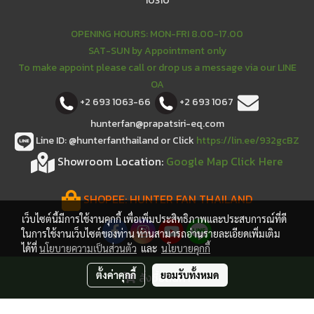
10310
OPENING HOURS: MON-FRI 8.00-17.00
SAT-SUN by Appointment only
To make appoint please call or drop us a message via our LINE
OA
+2 693 1063-66
+2 693 1067
hunterfan@prapatsiri-eq.com
Line ID: @hunterfanthailand or Click
https://lin.ee/932gcBZ
Showroom Location:
Google Map Click Here
SHOPEE:
HUNTER FAN THAILAND
เว็บไซต์นี้มีการใช้งานคุกกี้ เพื่อเพิ่มประสิทธิภาพและประสบการณ์ที่ดี
ในการใช้งานเว็บไซต์ของท่าน ท่านสามารถอ่านรายละเอียดเพิ่มเติม
ได้ที่
นโยบายความเป็นส่วนตัว
และ
นโยบายคุกกี้
ตั้งค่าคุกกี้
ยอมรับทั้งหมด
สั่งซื้อสินค้า
Hunter is a registered trademark of Hunter Fan
Company.