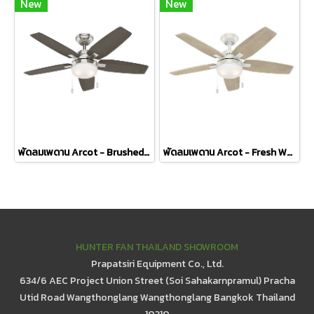
New
New
พัดลมเพดาน Arcot - Brushed Nickel Grey Walnut Blades
พัดลมเพดาน Arcot - Fresh White Bleached Grey Pine Blades
HUNTER FAN THAILAND SHOWROOM
Prapatsiri Equipment Co., Ltd.
634/6 AEC Project Union Street (Soi Sahakarnpramul) Pracha
Utid Road Wangthonglang Wangthonglang Bangkok Thailand