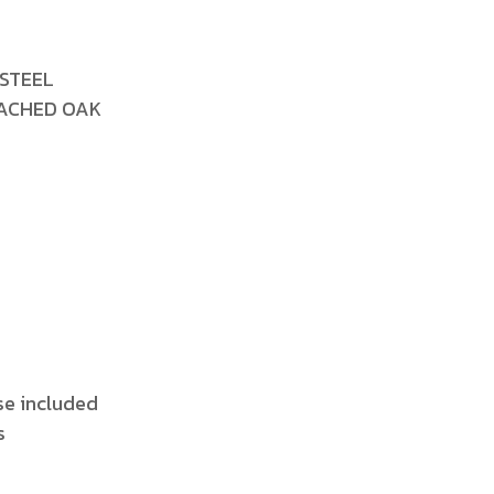
 STEEL
EACHED OAK
ase included
s