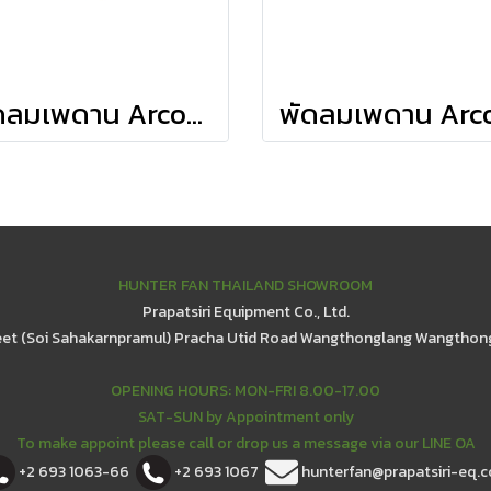
พัดลมเพดาน Arcot - Fresh White Bleached Grey Pine Blades
HUNTER FAN THAILAND SHOWROOM
Prapatsiri Equipment Co., Ltd.
eet (Soi Sahakarnpramul) Pracha Utid Road Wangthonglang Wangthon
OPENING HOURS: MON-FRI 8.00-17.00
SAT-SUN by Appointment only
To make appoint please call or drop us a message via our LINE OA
+2 693 1063-66
+2 693 1067
hunterfan@prapatsiri-eq.