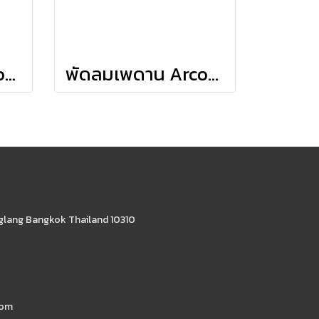
พัดลมเพดาน Arcot - Brushed Nickel Grey Walnut Blades
พัดลมเพดาน Arcot - Brushed Nickel Light Gray Oak Blades
glang Bangkok Thailand 10310
com