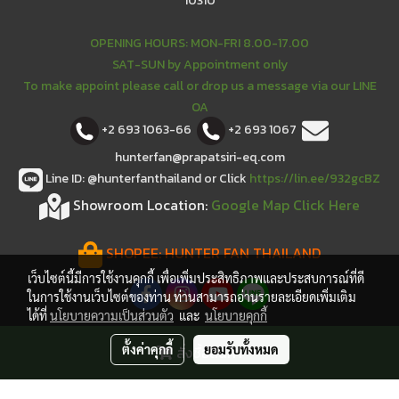
10310
OPENING HOURS: MON-FRI 8.00-17.00
SAT-SUN by Appointment only
To make appoint please call or drop us a message via our LINE
OA
+2 693 1063-66
+2 693 1067
hunterfan@prapatsiri-eq.com
Line ID: @hunterfanthailand or Click
https://lin.ee/932gcBZ
Showroom Location:
Google Map Click Here
SHOPEE:
HUNTER FAN THAILAND
เว็บไซต์นี้มีการใช้งานคุกกี้ เพื่อเพิ่มประสิทธิภาพและประสบการณ์ที่ดี
ในการใช้งานเว็บไซต์ของท่าน ท่านสามารถอ่านรายละเอียดเพิ่มเติม
ได้ที่
นโยบายความเป็นส่วนตัว
และ
นโยบายคุกกี้
ตั้งค่าคุกกี้
ยอมรับทั้งหมด
สั่งซื้อสินค้า
Hunter is a registered trademark of Hunter Fan
Company.