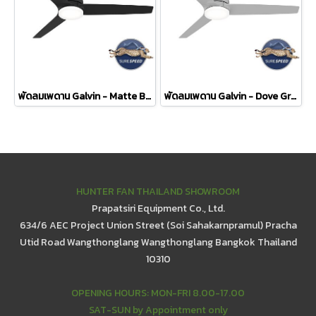
พัดลมเพดาน Galvin - Matte Black
พัดลมเพดาน Galvin - Dove Grey
HUNTER FAN THAILAND SHOWROOM
Prapatsiri Equipment Co., Ltd.
634/6 AEC Project Union Street (Soi Sahakarnpramul) Pracha
Utid Road Wangthonglang Wangthonglang Bangkok Thailand
10310
OPENING HOURS: MON-FRI 8.00-17.00
SAT-SUN by Appointment only