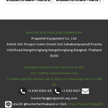
พัดลมเพดาน Galvin - Matte Black
พัดลมเพดาน Athens - Matte Black
HUNTER FAN THAILAND SHOWROOM
Prapatsiri Equipment Co., Ltd.
634/6 AEC Project Union Street (Soi Sahakarnpramul) Pracha
Utid Road Wangthonglang Wangthonglang Bangkok Thailand
10310
OPENING HOURS: MON-FRI 8.00-17.00
SAT-SUN by Appointment only
To make appoint please call or drop us a message via our LINE
OA
+2 693 1063-66
+2 693 1067
hunterfan@prapatsiri-eq.com
Line ID: @hunterfanthailand or Click
https://lin.ee/932gcBZ