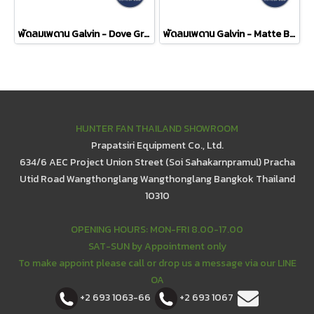
พัดลมเพดาน Galvin - Dove Grey
พัดลมเพดาน Galvin - Matte Black
HUNTER FAN THAILAND SHOWROOM
Prapatsiri Equipment Co., Ltd.
634/6 AEC Project Union Street (Soi Sahakarnpramul) Pracha
Utid Road Wangthonglang Wangthonglang Bangkok Thailand
10310
OPENING HOURS: MON-FRI 8.00-17.00
SAT-SUN by Appointment only
To make appoint please call or drop us a message via our LINE
OA
+2 693 1063-66
+2 693 1067