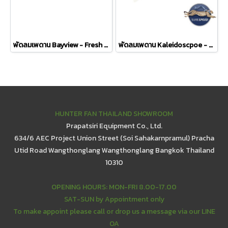
พัดลมเพดาน Bayview - Fresh White
พัดลมเพดาน Kaleidoscpoe - Matte White
HUNTER FAN THAILAND SHOWROOM
Prapatsiri Equipment Co., Ltd.
634/6 AEC Project Union Street (Soi Sahakarnpramul) Pracha
Utid Road Wangthonglang Wangthonglang Bangkok Thailand
10310
OPENING HOURS: MON-FRI 8.00-17.00
SAT-SUN by Appointment only
To make appoint please call or drop us a message via our LINE
OA