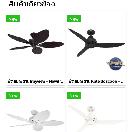
สินค้าเกี่ยวข้อง
New
New
พัดลมเพดาน Bayview - NewBronze
พัดลมเพดาน Kaleidoscpoe - Matte Black
New
New