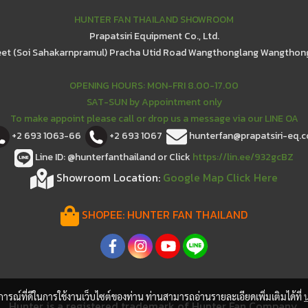
HUNTER FAN THAILAND SHOWROOM
Prapatsiri Equipment Co., Ltd.
eet (Soi Sahakarnpramul) Pracha Utid Road Wangthonglang Wangthon
OPENING HOURS: MON-FRI 8.00-17.00
SAT-SUN by Appointment only
To make appoint please call or drop us a message via our LINE OA
+2 693 1063-66
+2 693 1067
hunterfan@prapatsiri-eq.
Line ID: @hunterfanthailand or Click
https://lin.ee/932gcBZ
Showroom Location:
Google Map Click Here
SHOPEE:
HUNTER FAN THAILAND
บการณ์ที่ดีในการใช้งานเว็บไซต์ของท่าน ท่านสามารถอ่านรายละเอียดเพิ่มเติมได้ที่
Hunter is a registered trademark of Hunter Fan Company.