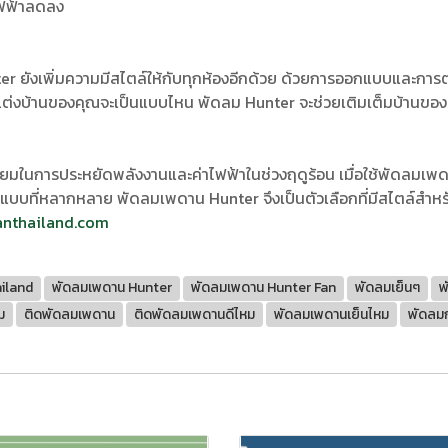
ไฟฟ้าลดลง
ยังเพิ่มความมีสไตล์ให้กับทุกห้องอีกด้วย ด้วยการออกแบบและการตก
แต่งบ้านของคุณจะเป็นแบบไหน พัดลม Hunter จะช่วยเติมเต็มบ้านของ
่ยมในการประหยัดพลังงานและค่าไฟฟ้าในช่วงฤดูร้อน เมื่อใช้พัดลมเพด
บบที่หลากหลาย พัดลมเพดาน Hunter จึงเป็นตัวเลือกที่มีสไตล์สำหรับ
anthailand.com
iland
พัดลมเพดาน Hunter
พัดลมเพดาน Hunter Fan
พัดลมเย็นๆ
พ
ม
ติดพัดลมเพดาน
ติดพัดลมเพดานดีไหม
พัดลมเพดานเย็นไหม
พัดลมก