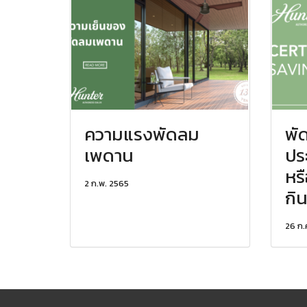
ความแรงพัดลม
พั
เพดาน
ปร
หร
2 ก.พ. 2565
กิ
26 ก.