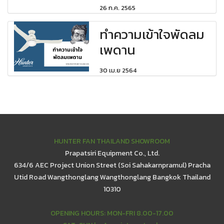
26 ก.ค. 2565
ทำความเข้าใจพัดลม
เพดาน
30 เม.ย 2564
HUNTER FAN THAILAND SHOWROOM
Prapatsiri Equipment Co., Ltd.
634/6 AEC Project Union Street (Soi Sahakarnpramul) Pracha
Utid Road Wangthonglang Wangthonglang Bangkok Thailand
10310
OPENING HOURS: MON-FRI 8.00-17.00