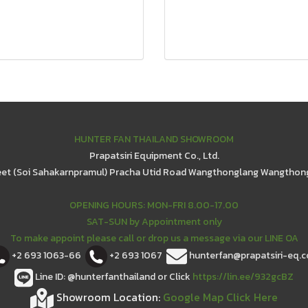
HUNTER FAN THAILAND SHOWROOM
Prapatsiri Equipment Co., Ltd.
eet (Soi Sahakarnpramul) Pracha Utid Road Wangthonglang Wangthon
OPENING HOURS: MON-FRI 8.00-17.00
SAT-SUN by Appointment only
To make appoint please call or drop us a message via our LINE OA
+2 693 1063-66
+2 693 1067
hunterfan@prapatsiri-eq.
Line ID: @hunterfanthailand or Click
https://lin.ee/932gcBZ
Showroom Location:
Google Map Click Here