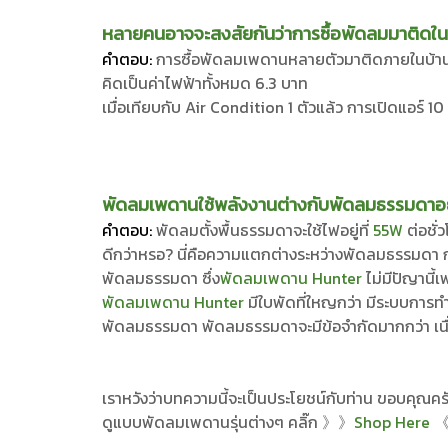
หลายคนอาจจะสงสัยกันว่าการซื้อพัดลมมาติดใ
คำตอบ:
การซื้อพัดลมเพดานหลายตัวมาติดภายในบ้าน ส
คิดเป็นค่าไฟฟ้าทั้งหมด 6.3 บาท
เมื่อเทียบกับ Air Condition 1 ตัวแล้ว การเปิดแอร์ 10
พัดลมเพดานใช้พลังงานต่างกับพัดลมธรรมดาอย่า
คำตอบ:
พัดลมตั้งพื้นธรรมดาจะใช้ไฟอยู่ที่
55W
ต่อชั่
ดีกว่าหรอ? นี่คือความแตกต่างระหว่างพัดลมธรรมดา 
พัดลมธรรมดา ซึ่ง
พัดลมเพดาน Hunter
ไม่มีปัญานี้
พัดลมเพดาน Hunter
มีใบพัดที่ใหญกว่า มีระบบการทำง
พัดลมธรรมดา พัดลมธรรมดาจะมีข้อจำกัดมากกว่า เนื่องจ
เราหวังว่าบทความนี้จะเป็นประโยชน์กับท่าน ขอบคุณคร
ดูแบบพัดลมเพดานรุ่นต่างๆ คลิ๊ก 》》
Shop Here
《