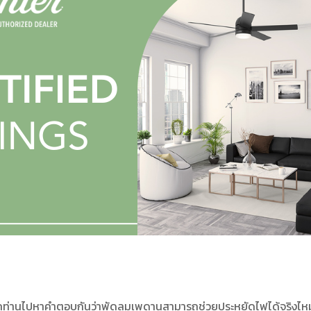
ท่านไปหาคำตอบกันว่าพัดลมเพดานสามารถช่วยประหยัดไฟได้จริงไหม?