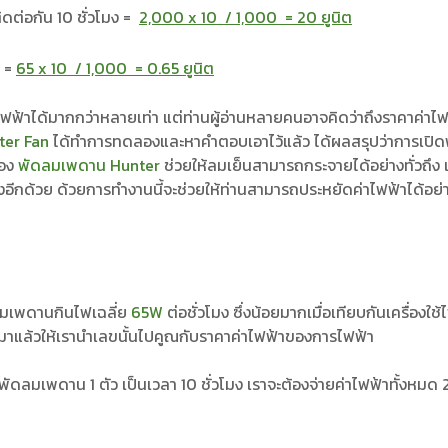
ิดต่อกัน 10 ชั่วโมง =
2,000 x 10 / 1,000 = 20 ยูนิต
ง =
65 x 10 / 1,000 = 0.65 ยูนิต
าได้มากกว่าหลายเท่า แต่ท่านผู้อ่านหลายคนอาจคิดว่าถึงราคาค่าไ
ter Fan
ได้ทำการทดลองและหาคำตอบเอาไว้แล้ว ได้ผลสรุปว่าการเปิ
ของ
พัดลมเพดาน Hunter
ช่วยให้ลมเย็นสามารถกระจายได้อย่างทั่วถึ
งอีกด้วย ด้วยการทำงานนี้จะช่วยให้ท่านสามารถประหยัดค่าไฟฟ้าได้อย
มเพดานกินไฟเฉลี่ย
65W
ต่อชั่วโมง ซึ่งน้อยมากเมื่อเทียบกันเครื่อง
ออกมาแล้วให้เรานำเลขนั้นไปคูณกับราคาค่าไฟฟ้าของการไฟฟ้า
ิดพัดลมเพดาน 1 ตัว เป็นเวลา 10 ชั่วโมง เราจะต้องจ่ายค่าไฟฟ้าทั้งห