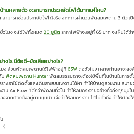
นบ้านหลายตัว จะสามารถประหยัดไฟได้มากแค่ไหน?
ามารถช่วยประหยัดไฟได้จริง จากการคำนวนพัดลมเพดาน 3 ตัว เปิดใช
 ชั่วโมง จะใช้ไฟทั้งหมด
20 ยูนิต
ราคาไฟฟ้าจะอยู่ที่ 65 บาท จะเห็นได้ว
งไร มีข้อดี-ข้อเสียอย่างไร?
วโมง ส่วนพัดลมเพดานใช้ไฟฟ้าอยู่ที่
65W
ต่อชั่วโมง หลายท่านอาจะสง
กับ
พัดลมเพดาน Hunter
พัดลมธรรมดาจะต้องใช้พื้นที่ในบ้านในการตั้ง
เพราะเราใช้ติดตั้งและเดินสายบนเพดานใต้ฝ้า ทำให้บ้านดูสวยงาม สบาย
าน Air Flow ที่ดีกว่าพัดลมทั่วไป ทำให้ลมกระจายอย่างทั่วถึงทุกมุมใน
ากต้องตั้งอยู่ตามมุมบ้านจึงทำให้ลมกระจายได้ไม่ทั่วถึง ทำให้ต้องใ
ับ
《