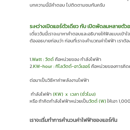
บทความนี้มีคำตอบ ไปติดตามชมกันครับ
ระหว่างเปิดแอร์ตัวเดียว กับ เปิดพัดลมหลายตัว
เดี๋ยววันนี้เราจะมาหาคำตอบและอธิบายให้ฟังแบบเข้าใจ
ต้องอธบายก่อนว่า ก่อนที่เราจะคำนวณค่าไฟฟ้า เราต้องทำค
1.
Watt : วัตต์
คือหน่วยของ กำลังไฟฟ้า
2.
KW-hour : กิโลวัตต์-อาว์เออร์
คือหน่วยของการคิดค่า
ต่อมาเป็นวิธีหาค่าพลังงานไฟฟ้า
กำลังไฟฟ้า
(KW) x เวลา (ชั่วโมง)
หรือ ถ้าคิดกำลังไฟฟ้าหน่วยเป็น
วัตต์ (W)
ให้เอา 1,00
เราจะเริ่มทำการคำนวนค่าไฟฟ้าของแอร์กัน