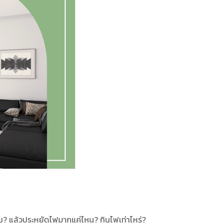
 แล้วประหยัดไฟมากแค่ไหน? กินไฟเท่าไหร่?