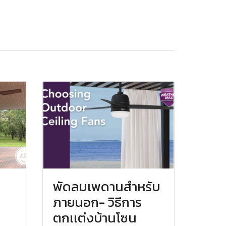
พัดลมเพดานสำหรับ
ภายนอก- วิธีการ
ตกเเต่งบ้านโซน