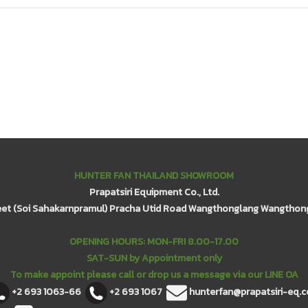
HUNTER FAN THAILAND SHOWROOM
Prapatsiri Equipment Co., Ltd.
eet (Soi Sahakarnpramul) Pracha Utid Road Wangthonglang Wangthon
OPENING HOURS: MON-FRI 8.00-17.00
SAT-SUN by Appointment only
To make appoint please call or drop us a message via our LINE OA
+2 693 1063-66
+2 693 1067
hunterfan@prapatsiri-eq.