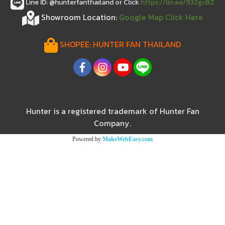
Line ID: @hunterfanthailand or Click
https://lin.ee/932gcBZ
Showroom Location:
Google Map Click Here
SHOPEE:
HUNTER FAN THAILAND
Hunter is a registered trademark of Hunter Fan
Company.
Powered by
MakeWebEasy.com