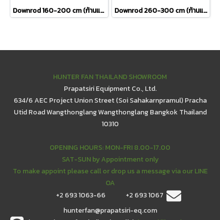
Downrod 160-200 cm (ก้านแขวนพัดลม ความยาว 160-200 เซนติเมตร)
Downrod 260-300 cm (ก้านแขวนพัดลม ความยาว 260-300 เซนติเมตร)
HUNTER FAN THAILAND SHOWROOM
Prapatsiri Equipment Co., Ltd.
634/6 AEC Project Union Street (Soi Sahakarnpramul) Pracha
Utid Road Wangthonglang Wangthonglang Bangkok Thailand
10310
OPENING HOURS: MON-FRI 8.00-17.00
SAT-SUN by Appointment only
To make appoint please call or drop us a message via our LINE
OA
+2 693 1063-66
+2 693 1067
hunterfan@prapatsiri-eq.com