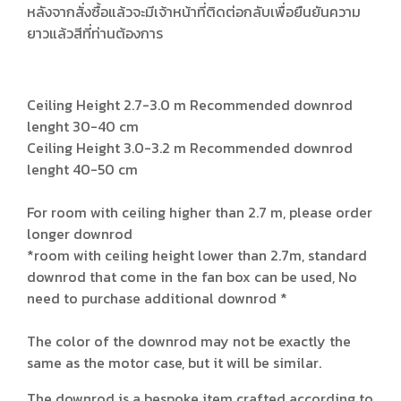
หลังจากสั่งซื้อแล้วจะมีเจ้าหน้าที่ติดต่อกลับเพื่อยืนยันความ
ยาวแล้วสีที่ท่านต้องการ
Ceiling Height 2.7-3.0 m Recommended downrod
lenght 30-40 cm
Ceiling Height 3.0-3.2 m Recommended downrod
lenght 40-50 cm
For room with ceiling higher than 2.7 m, please order
longer downrod
*room with ceiling height lower than 2.7m, standard
downrod that come in the fan box can be used, No
need to purchase additional downrod *
The color of the downrod may not be exactly the
same as the motor case, but it will be similar.
The downrod is a bespoke item crafted according to